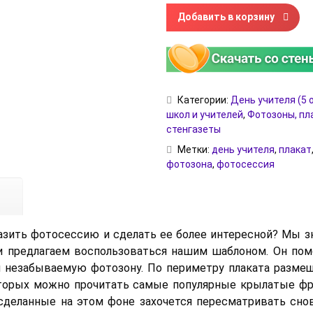
Количество товара Фотозона
Добавить в корзину
Категории:
День учителя (5 
школ и учителей
,
Фотозоны, пл
стенгазеты
Метки:
день учителя
,
плакат
фотозона
,
фотосессия
азить фотосессию и сделать ее более интересной? Мы з
и предлагаем воспользоваться нашим шаблоном. Он по
и незабываемую фотозону. По периметру плаката разме
оторых можно прочитать самые популярные крылатые фр
сделанные на этом фоне захочется пересматривать снов