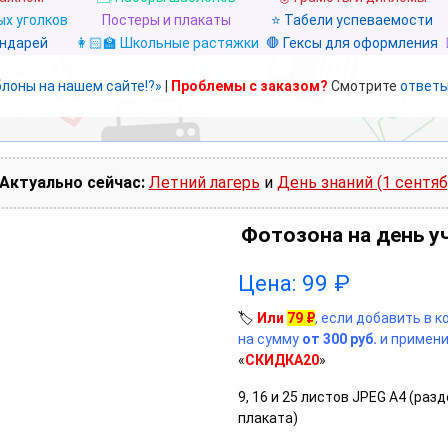
х уголков
Постеры и плакаты
⭐ Табели успеваемости
ендарей
👩🏻‍🏫 Школьные растяжки
🛑 Гексы для оформления
блоны на нашем сайте!?»
|
Проблемы с заказом?
Смотрите
ответы
Актуально сейчас:
Летний лагерь
и
День знаний (1 сентяб
Фотозона на день у
Цена:
99
₽
🏷️
Или
79
₽
, если добавить в 
на сумму
от 300 руб.
и примени
«
СКИДКА20
»
9, 16 и 25 листов JPEG А4 (раз
плаката)