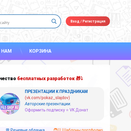
Вход
/
Регистрация
 НАМ
КОРЗИНА
чество
бесплатных разработок 🎁⤵
ПРЕЗЕНТАЦИИ К ПРАЗДНИКАМ
(vk.com/pokaz_slajdov)
Авторские презентации.
Оформить подписку ⭐ VK Донат
💬 Речевые облачка
🧑🏻 Шаблоны портфолио