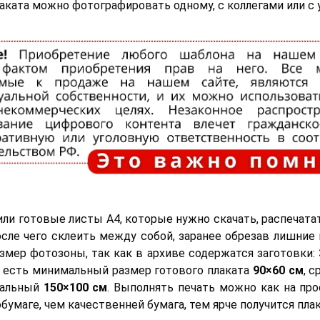
лаката можно фотографировать одному, с коллегами или с 
ли готовые листы А4, которые нужно скачать, распечата
осле чего склеить между собой, заранее обрезав лишние 
змер фотозоны, так как в архиве содержатся заготовки:
о есть минимальный размер готового плаката
90×60 см
, 
имальный
150×100 см
. Выполнять печать можно как на прос
умаге, чем качественней бумага, тем ярче получится плак