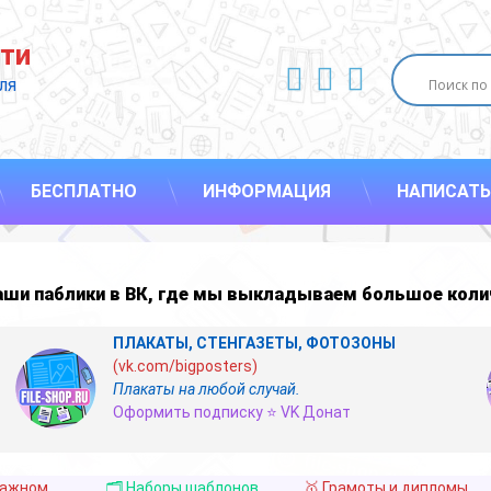
ти
ВКонтакте
YouTube
E-mail
ля 
БЕСПЛАТНО
ИНФОРМАЦИЯ
НАПИСАТЬ
наши
паблики в ВК
,
где мы выкладываем большое коли
ПЛАКАТЫ, СТЕНГАЗЕТЫ, ФОТОЗОНЫ
(vk.com/bigposters)
Плакаты на любой случай.
Оформить подписку ⭐ VK Донат
важном
🗂️ Наборы шаблонов
🥇 Грамоты и дипломы