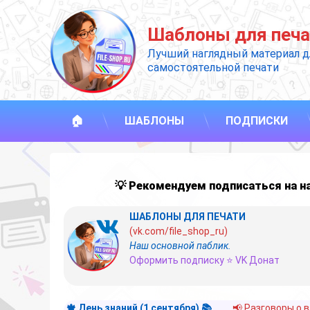
Перейти
к
Шаблоны для печа
содержимому
Лучший наглядный материал д
самостоятельной печати
🏠
ШАБЛОНЫ
ПОДПИСКИ
💡 Рекомендуем подписаться на 
ШАБЛОНЫ ДЛЯ ПЕЧАТИ
(vk.com/file_shop_ru)
Наш основной паблик.
Оформить подписку ⭐ VK Донат
🍁 День знаний (1 сентября) 📚
📢 Разговоры о 