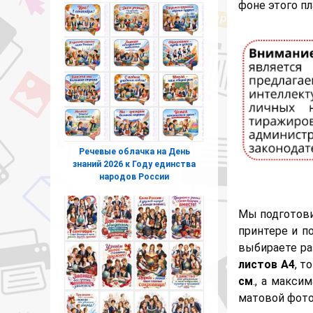
фоне этого п
Речевые облачка на День
знаний 2026 к Году единства
народов России
Мы подготови
принтере и п
выбираете ра
листов А4
, т
см
., а макс
матовой фотоб