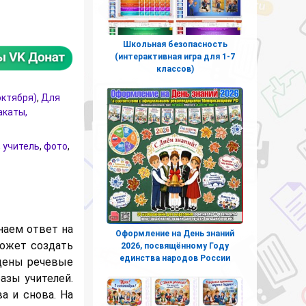
 на день учителя
Школьная безопасность
(интерактивная игра для 1-7
классов)
октября)
,
Для
акаты,
,
учитель
,
фото
,
наем ответ на
Оформление на День знаний
может создать
2026, посвящённому Году
единства народов России
щены речевые
азы учителей.
а и снова. На