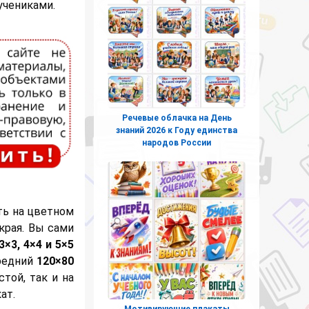
учениками.
Речевые облачка на День
знаний 2026 к Году единства
народов России
ть на цветном
края. Вы сами
3×3, 4×4 и 5×5
средний
120×80
той, так и на
ат.
Мотивирующие плакаты