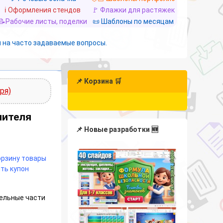
ℹ️ Оформления стендов
🚩 Флажки для растяжек
📝Рабочие листы, поделки
📜 Шаблоны по месяцам
 на часто задаваемые вопросы.
📌 Корзина 🛒
ря)
чителя
📌 Новые разработки 🆕
корзину товары
ть купон
дельные части