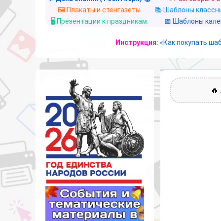
🖼️ Плакаты и стенгазеты
📚 Шаблоны классны
🖥️ Презентации к праздникам
📅 Шаблоны кал
Инструкция:
«Как покупать ша
🔥