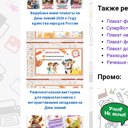
Также р
Вырубные мини-плакаты на
День знаний 2026 к Году
Плакат-фо
единства народов России
СуперФот
Плакат на
Плакат-ф
Плакат д
Разноцве
Речевые 
Промо:
Развлекательная викторина
для первоклассников с
интерактивными загадками на
День знаний