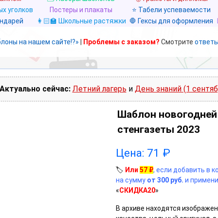
х уголков
Постеры и плакаты
⭐ Табели успеваемости
ендарей
👩🏻‍🏫 Школьные растяжки
🛑 Гексы для оформления
блоны на нашем сайте!?»
|
Проблемы с заказом?
Смотрите
ответы
Актуально сейчас:
Летний лагерь
и
День знаний (1 сентяб
Шаблон новогодней
стенгазеты 2023
Цена:
71
₽
🏷️
Или
57
₽
, если добавить в 
на сумму
от 300 руб.
и примени
«
СКИДКА20
»
В архиве находятся изображен