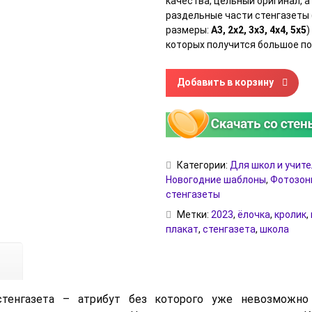
качества, цельный оригинал, а
раздельные части стенгазеты
размеры:
А3, 2х2, 3х3, 4х4, 5х5
)
которых получится большое по
Количество товара Шаблон н
Добавить в корзину
Категории:
Для школ и учит
Новогодние шаблоны
,
Фотозоны
стенгазеты
Метки:
2023
,
ёлочка
,
кролик
,
плакат
,
стенгазета
,
школа
стенгазета – атрибут без которого уже невозможно