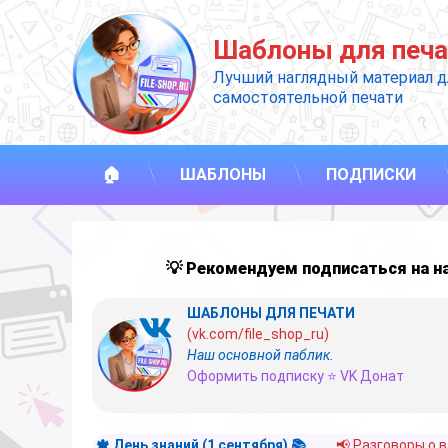
Перейти
к
Шаблоны для печа
содержимому
Лучший наглядный материал д
самостоятельной печати
🏠
ШАБЛОНЫ
ПОДПИСКИ
💡 Рекомендуем подписаться на 
ШАБЛОНЫ ДЛЯ ПЕЧАТИ
(vk.com/file_shop_ru)
Наш основной паблик.
Оформить подписку ⭐ VK Донат
🍁 День знаний (1 сентября) 📚
📢 Разговоры о 