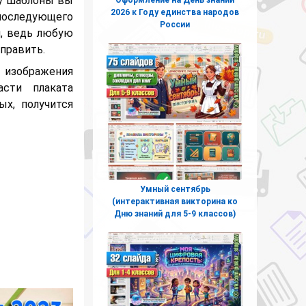
му шаблоны вы
2026 к Году единства народов
последующего
России
й, ведь любую
править.
 изображения
асти плаката
х, получится
Умный сентябрь
(интерактивная викторина ко
Дню знаний для 5-9 классов)