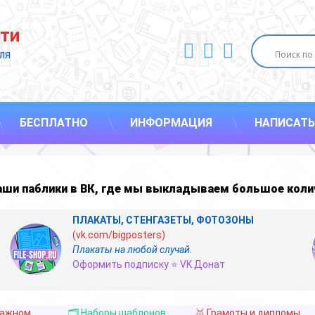
ти
ВКонтакте
YouTube
E-mail
ля 
БЕСПЛАТНО
ИНФОРМАЦИЯ
НАПИСАТЬ
наши
паблики в ВК
,
где мы выкладываем большое коли
ПЛАКАТЫ, СТЕНГАЗЕТЫ, ФОТОЗОНЫ
(vk.com/bigposters)
Плакаты на любой случай.
Оформить подписку ⭐ VK Донат
важном
🗂️ Наборы шаблонов
🥇 Грамоты и дипломы