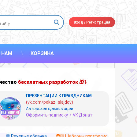
Вход
/
Регистрация
 НАМ
КОРЗИНА
чество
бесплатных разработок 🎁⤵
ПРЕЗЕНТАЦИИ К ПРАЗДНИКАМ
(vk.com/pokaz_slajdov)
Авторские презентации.
Оформить подписку ⭐ VK Донат
💬 Речевые облачка
🧑🏻 Шаблоны портфолио