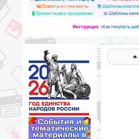
🖼️ Плакаты и стенгазеты
📚 Шаблоны классны
🖥️ Презентации к праздникам
📅 Шаблоны кал
Инструкция:
«Как покупать ша
🔥