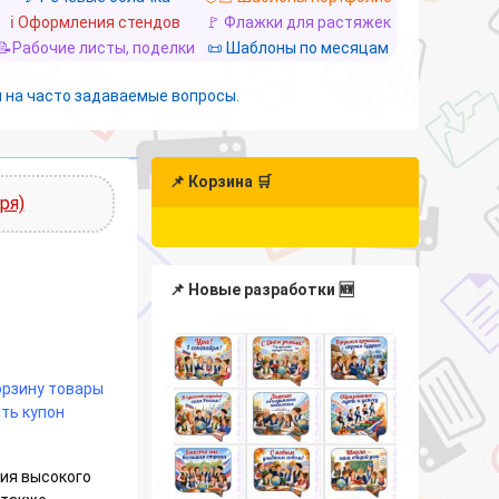
ℹ️ Оформления стендов
🚩 Флажки для растяжек
📝Рабочие листы, поделки
📜 Шаблоны по месяцам
 на часто задаваемые вопросы.
📌 Корзина 🛒
ря)
📌 Новые разработки 🆕
корзину товары
ть купон
ия высокого