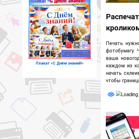
Распечат
кроликом
Печать нужн
фотобумагу. 
ваша новогод
Плакат «С Днём знаний!»
каждом из ко
начать склеи
чтобы границ