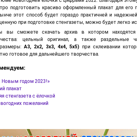
тюме новогодней ёлочки с цифрами 2022. Благодаря это
тро подготовить красиво оформленный плакат для его 
Нынче этот способ будет гораздо практичней и надежне
щенную при подготовке стенгазеты, можно будет легко ис
ы вы сможете скачать архив в котором находятся
чества: цельный оригинал, а также раздельные ч
 размеры:
А3, 2х2, 3х3, 4х4, 5х5)
при склеивании которы
тно готовое для дальнейшего творчества.
мендуем:
С Новым годом 2023!»
ий плакат
я стенгазета с ёлочкой
овогодних пожеланий