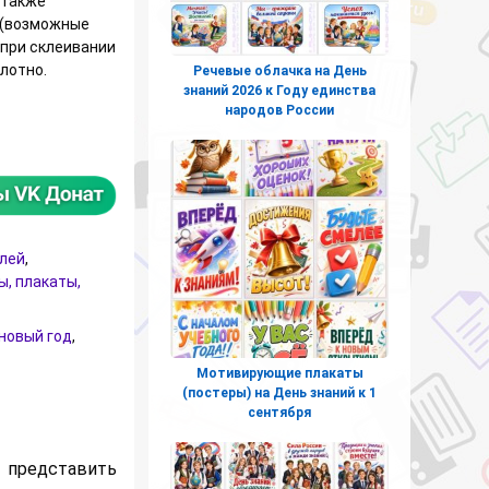
 также
 (возможные
 при склеивании
лотно.
Речевые облачка на День
знаний 2026 к Году единства
народов России
овогодней стенгазеты 2023
елей
,
, плакаты,
новый год
,
Мотивирующие плакаты
(постеры) на День знаний к 1
сентября
 представить