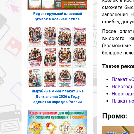
кролик в кос
сможете быс
Редактируемый классный
заполнения. 
уголок в осеннем стиле
ошибку, допу
После оплат
высокого ка
(возможные
большое поло
Также реко
Плакат «
Новогодн
Вырубные мини-плакаты на
Новогодня
День знаний 2026 к Году
Плакат н
единства народов России
Промо: