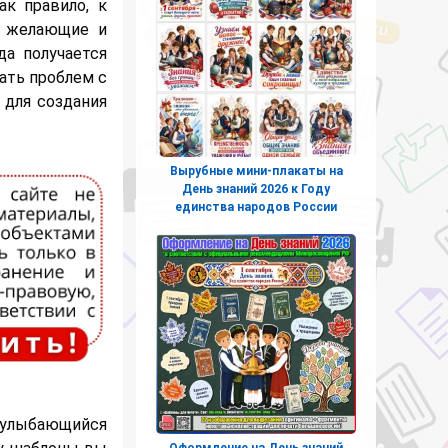
к правило, к
е желающие и
да получается
жать проблем с
 для создания
Вырубные мини-плакаты на
День знаний 2026 к Году
единства народов России
 улыбающийся
Оформление на День знаний